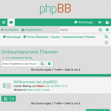
Homepage
Such
ch
Anmelden
or
Registrieren
n
eg
S
ne
Homepage
en
Foren-Übersicht
Suche
Unbeantwortete Themen
m
ist
u
llz
el
rie
c
Unbeantwortete Themen
ug
de
re
h
Zur erweiterten Suche
e
riff
n
n
Suche
Erweiterte Suche
Die Suche ergab 1 Treffer • Seite
1
von
1
Willkommen bei phpBB3!
Letzter Beitrag von
Dave
«
06.12.2025 14:13
Verfasst in
Dein erstes Forum
Die Suche ergab 1 Treffer • Seite
1
von
1