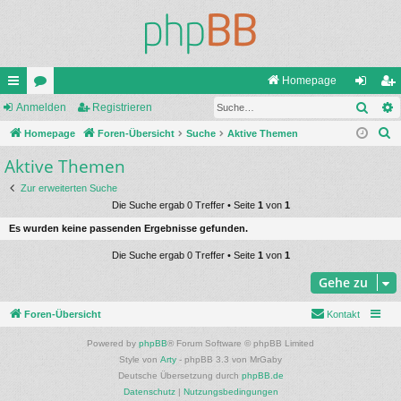
Homepage
Such
ch
Anmelden
or
Registrieren
n
eg
S
ne
Homepage
en
Foren-Übersicht
Suche
Aktive Themen
m
ist
u
Aktive Themen
llz
el
rie
c
ug
de
re
Zur erweiterten Suche
h
Die Suche ergab 0 Treffer • Seite
1
von
1
e
riff
n
n
Es wurden keine passenden Ergebnisse gefunden.
Die Suche ergab 0 Treffer • Seite
1
von
1
Gehe zu
Foren-Übersicht
Kontakt
Powered by
phpBB
® Forum Software © phpBB Limited
Style von
Arty
- phpBB 3.3 von MrGaby
Deutsche Übersetzung durch
phpBB.de
Datenschutz
|
Nutzungsbedingungen