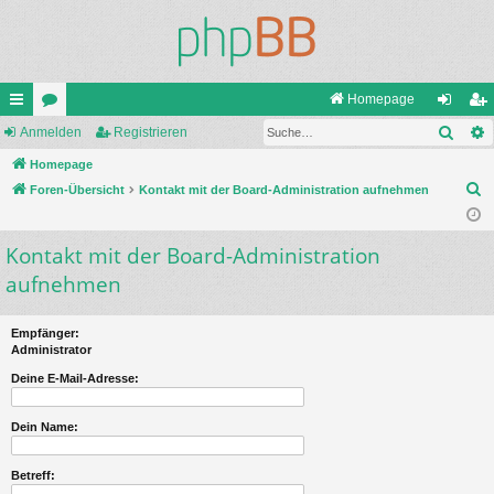
Homepage
Such
ch
Anmelden
or
Registrieren
n
eg
ne
Homepage
en
m
ist
S
Foren-Übersicht
Kontakt mit der Board-Administration aufnehmen
llz
el
rie
u
ug
de
re
c
Kontakt mit der Board-Administration
h
riff
n
n
aufnehmen
e
Empfänger:
Administrator
Deine E-Mail-Adresse:
Dein Name:
Betreff: