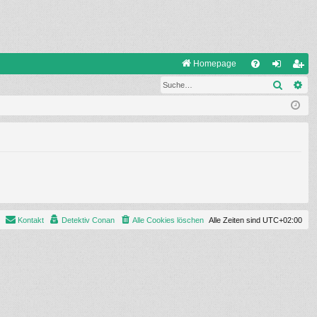
S
Homepage
Suche
Er
FA
n
eg
Q
m
ist
el
rie
de
re
n
n
Kontakt
Detektiv Conan
Alle Cookies löschen
Alle Zeiten sind
UTC+02:00