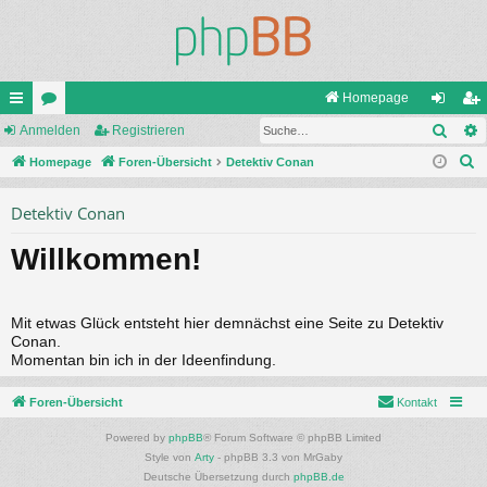
Homepage
Such
ch
Anmelden
or
Registrieren
n
eg
S
ne
Homepage
en
Foren-Übersicht
Detektiv Conan
m
ist
u
llz
el
rie
Detektiv Conan
c
ug
de
re
h
Willkommen!
e
riff
n
n
Mit etwas Glück entsteht hier demnächst eine Seite zu Detektiv
Conan.
Momentan bin ich in der Ideenfindung.
Foren-Übersicht
Kontakt
Powered by
phpBB
® Forum Software © phpBB Limited
Style von
Arty
- phpBB 3.3 von MrGaby
Deutsche Übersetzung durch
phpBB.de